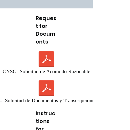
Reques
t for
Docum
ents
CNSG- Solicitud de Acomodo Razonable
 Solicitud de Documentos y Transcripciones.pdf
Instruc
tions
for