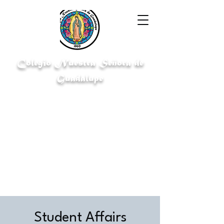
Colegio Nuestra Señora de
Guadalupe
"Cultivating knowledge for a bright
future"
Student Affairs