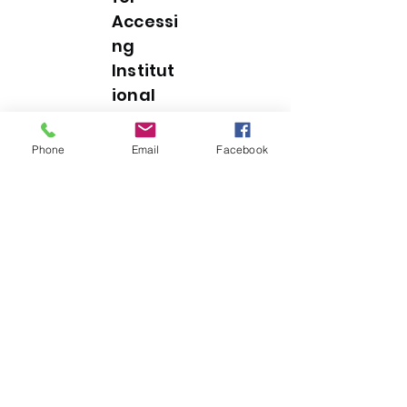
Accessi
ng
Institut
ional
Platfor
ms
Phone
Email
Facebook
Instrucciones para accesar Grades Garden
Uso de Licencias Electrónicas