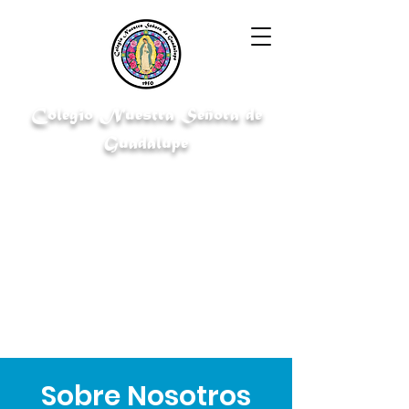
Colegio Nuestra Señora de
Guadalupe
"Cultivando el conocimiento para
un futuro brillante"
Sobre Nosotros